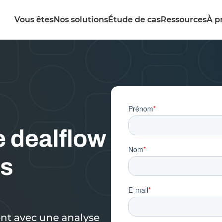
Vous êtes
Nos solutions
Étude de cas
Ressources
À p
e dealflow
es
ent avec une analyse