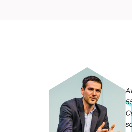
 pas
Av
ansformer
55
s utiliser
Ce
aloriser la
so