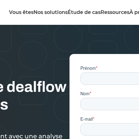
Vous êtes
Nos solutions
Étude de cas
Ressources
À p
e dealflow
es
ent avec une analyse