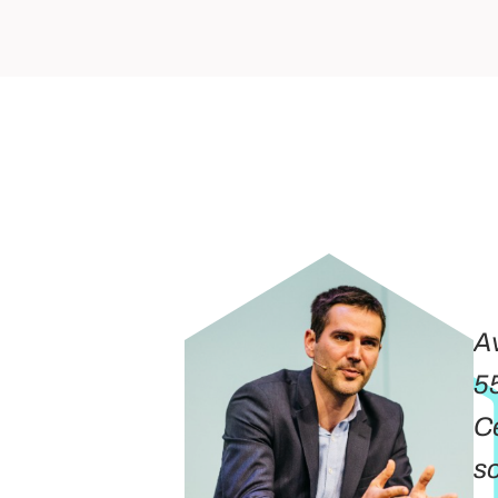
 pas
Av
ansformer
55
s utiliser
Ce
aloriser la
so