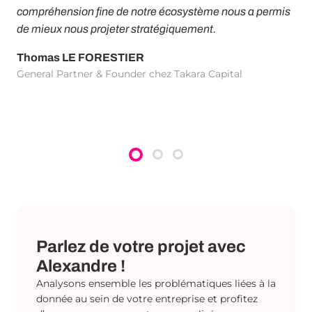
de 
 de
compréhension fine de notre écosystème nous a permis
ajo
s
de mieux nous projeter stratégiquement.
tem
é
Thomas LE FORESTIER
Ca
General Partner & Founder chez Takara Capital
Man
Parlez de votre projet avec
Alexandre !
Analysons ensemble les problématiques liées à la
donnée au sein de votre entreprise et profitez