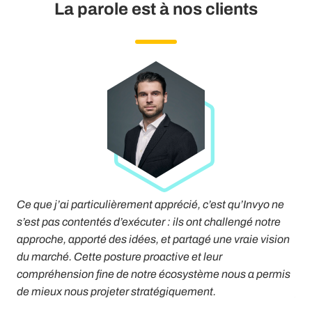
La parole est à nos clients
La 
a
Ce que j’ai particulièrement apprécié, c’est qu’Invyo ne
sav
s’est pas contentés d’exécuter : ils ont challengé notre
un 
til
approche, apporté des idées, et partagé une vraie vision
équ
du marché. Cette posture proactive et leur
de 
us
compréhension fine de notre écosystème nous a permis
sys
de mieux nous projeter stratégiquement.
per
dee