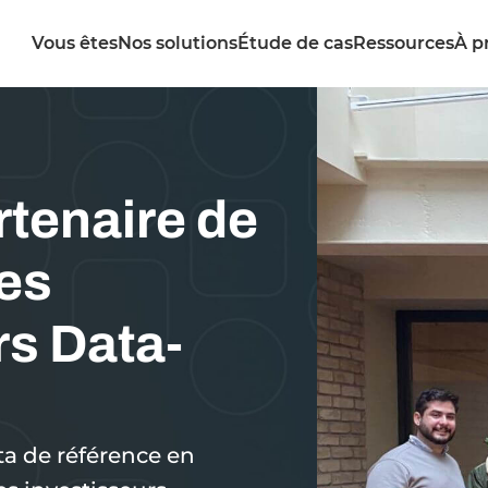
Vous êtes
Nos solutions
Étude de cas
Ressources
À p
artenaire de
es
rs Data-
ta de référence en