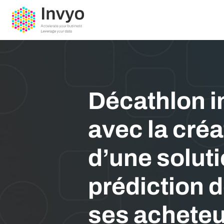
Décathlon 
avec la créa
d’une solut
prédiction 
ses achete