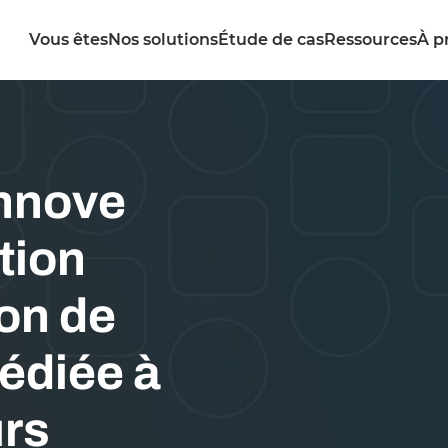
Vous êtes
Nos solutions
Étude de cas
Ressources
À p
innove
tion
ion de
dédiée à
urs