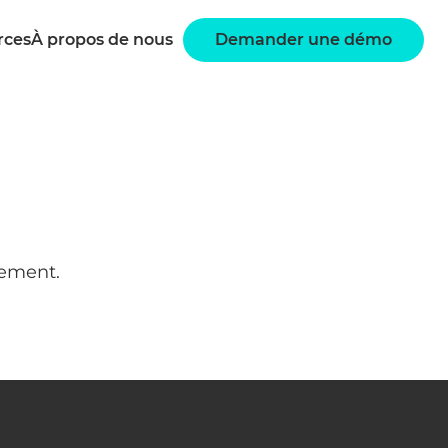
rces
À propos de nous
Demander une démo
nement.