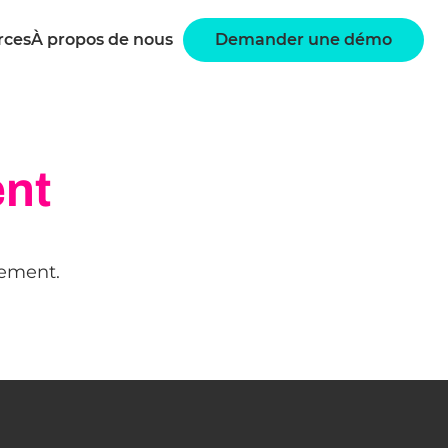
rces
À propos de nous
Demander une démo
ent
nement.