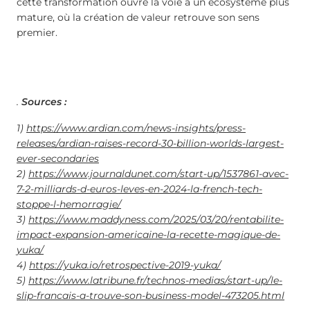
cette transformation ouvre la voie à un écosystème plus
mature, où la création de valeur retrouve son sens
premier.
.
Sources :
1)
https://www.ardian.com/news-insights/press-
releases/ardian-raises-record-30-billion-worlds-largest-
ever-secondaries
2)
https://www.journaldunet.com/start-up/1537861-avec-
7-2-milliards-d-euros-leves-en-2024-la-french-tech-
stoppe-l-hemorragie/
3)
https://www.maddyness.com/2025/03/20/rentabilite-
impact-expansion-americaine-la-recette-magique-de-
yuka/
4)
https://yuka.io/retrospective-2019-yuka/
5)
https://www.latribune.fr/technos-medias/start-up/le-
slip-francais-a-trouve-son-business-model-473205.html